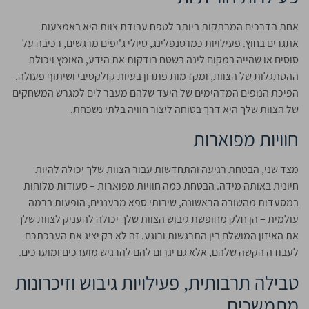
אחת הדרכים המרתקות ביותר לטפח עבודת צוות היא באמצעות
אתגרים בחוץ. פעילויות כמו סנפלינג, טיולי ג'יפים מרגשים, רכיבה על
סוסים או שהייה במקום לינה בשטח בודקות את הידע, האומץ ויכולת
ההסתגלות של הצוות, ומקדמות פתרון בעיות קולקטיבי ושיתוף פעולה.
הפיכת הנופים המדהימים של היעד שלהם מעבר לים למגרש המשחקים
של הצוות שלך היא דרך בטוחה ליצור חוויה בלתי נשכחת.
חוויות מפוארות
מצד שני, הבטחת רגיעה והתחדשות עבור הצוות שלך יכולה להיות
חיונית באותה מידה. הבטחת כמה חוויות מפוארות – סעודות מלוחות
במסעדות מהשורה הראשונה, שירותי ספא מרעננים, הופעות ברמה
עולמית – הן חלק מחופשת גיבוש הצוות שלך יכולה להעניק לצוות שלך
את האיזון המושלם בין התרגשות ורוגע. זה לא רק יציג את הערכתכם
לעבודה הקשה שלהם, אלא גם יגרום להם להרגיש מוערכים ומוערכים.
טבילה תרבותית, פעילויות גיבוש וזיכרונות
מתמשכים