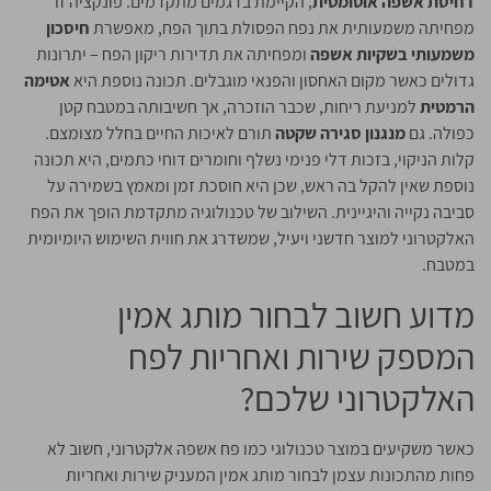
דחיסת אשפה אוטומטית
, הקיימת בדגמים מתקדמים. פונקציה זו
מפחיתה משמעותית את נפח הפסולת בתוך הפח, מאפשרת
חיסכון
משמעותי בשקיות אשפה
ומפחיתה את תדירות ריקון הפח – יתרונות
גדולים כאשר מקום האחסון והפנאי מוגבלים. תכונה נוספת היא
אטימה
הרמטית
למניעת ריחות, שכבר הוזכרה, אך חשיבותה במטבח קטן
כפולה. גם
מנגנון סגירה שקטה
תורם לאיכות החיים בחלל מצומצם.
קלות הניקוי, בזכות דלי פנימי נשלף וחומרים דוחי כתמים, היא תכונה
נוספת שאין להקל בה ראש, שכן היא חוסכת זמן ומאמץ בשמירה על
סביבה נקייה והיגיינית. השילוב של טכנולוגיה מתקדמת הופך את הפח
האלקטרוני למוצר חדשני ויעיל, שמשדרג את חווית השימוש היומיומית
במטבח.
מדוע חשוב לבחור מותג אמין
המספק שירות ואחריות לפח
האלקטרוני שלכם?
כאשר משקיעים במוצר טכנולוגי כמו פח אשפה אלקטרוני, חשוב לא
פחות מהתכונות עצמן לבחור מותג אמין המעניק שירות ואחריות