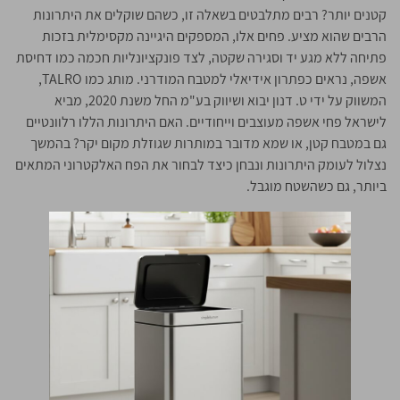
קטנים יותר? רבים מתלבטים בשאלה זו, כשהם שוקלים את היתרונות
הרבים שהוא מציע. פחים אלו, המספקים היגיינה מקסימלית בזכות
פתיחה ללא מגע יד וסגירה שקטה, לצד פונקציונליות חכמה כמו דחיסת
אשפה, נראים כפתרון אידיאלי למטבח המודרני. מותג כמו TALRO,
המשווק על ידי ט. דנון יבוא ושיווק בע"מ החל משנת 2020, מביא
לישראל פחי אשפה מעוצבים וייחודיים. האם היתרונות הללו רלוונטיים
גם במטבח קטן, או שמא מדובר במותרות שגוזלת מקום יקר? בהמשך
נצלול לעומק היתרונות ונבחן כיצד לבחור את הפח האלקטרוני המתאים
ביותר, גם כשהשטח מוגבל.