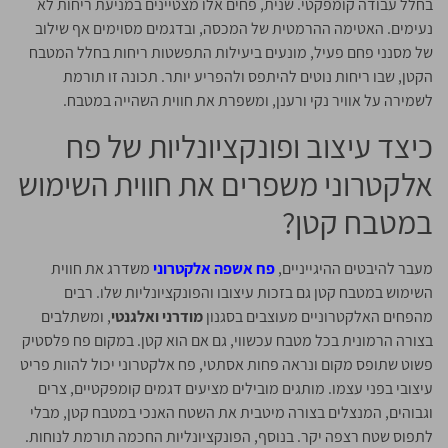
בחלל עבודה קומפקטי. שנית, פחים אלו מצטיינים במניעת ריחות לא
נעימים. האטימה ההרמטית של המכסה, ובדגמים מסוימים אף שילוב
של מסנני פחם פעיל, מונעים ביעילות התפשטות ריחות בחלל המטבח
הקטן, שבו ריחות נוטים להיתפס ולהפריע יותר. תכונה זו תורמת
לשמירה על אוויר נקי ורענן, ומשפרת את חווית השהייה במטבח.
כיצד עיצוב ופונקציונליות של פח
אלקטרוני משפרים את חווית השימוש
במטבח קטן?
מעבר להיבטים ההיגייניים,
פח אשפה אלקטרוני
משדרג את חווית
השימוש במטבח קטן גם בזכות עיצובו והפונקציונליות שלו. רבים
מהפחים האלקטרוניים מעוצבים בסגנון
מודרני ואלגנטי
, ומשתלבים
בצורה הרמונית בכל מטבח עכשווי, גם אם הוא קטן. במקום פח פלסטיק
פשוט שתופס מקום ונראה פחות אסתטי, פח אלקטרוני יכול להוות פריט
עיצובי בפני עצמו. מותגים מובילים מציעים דגמים קומפקטיים, צרים
וגבוהים, המנצלים בצורה מיטבית את השטח האנכי במטבח קטן, מבלי
לתפוס שטח רצפה יקר. בנוסף, הפונקציונליות החכמה תורמת לנוחות.