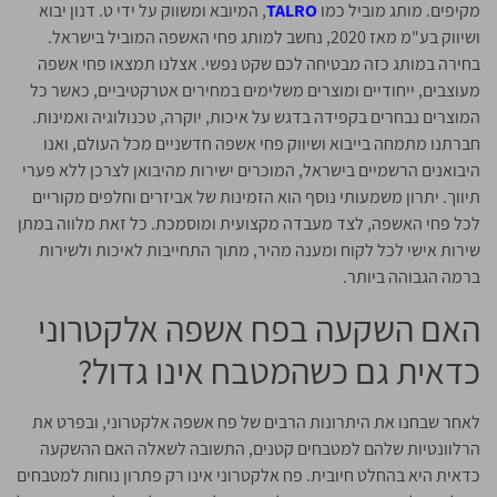
מקיפים. מותג מוביל כמו
TALRO
, המיובא ומשווק על ידי ט. דנון יבוא
ושיווק בע"מ מאז 2020, נחשב למותג פחי האשפה המוביל בישראל.
בחירה במותג כזה מבטיחה לכם שקט נפשי. אצלנו תמצאו פחי אשפה
מעוצבים, ייחודיים ומוצרים משלימים במחירים אטרקטיביים, כאשר כל
המוצרים נבחרים בקפידה בדגש על איכות, יוקרה, טכנולוגיה ואמינות.
חברתנו מתמחה בייבוא ושיווק פחי אשפה חדשניים מכל העולם, ואנו
היבואנים הרשמיים בישראל, המוכרים ישירות מהיבואן לצרכן ללא פערי
תיווך. יתרון משמעותי נוסף הוא הזמינות של אביזרים וחלפים מקוריים
לכל פחי האשפה, לצד מעבדה מקצועית ומוסמכת. כל זאת מלווה במתן
שירות אישי לכל לקוח ומענה מהיר, מתוך התחייבות לאיכות ולשירות
ברמה הגבוהה ביותר.
האם השקעה בפח אשפה אלקטרוני
כדאית גם כשהמטבח אינו גדול?
לאחר שבחנו את היתרונות הרבים של פח אשפה אלקטרוני, ובפרט את
הרלוונטיות שלהם למטבחים קטנים, התשובה לשאלה האם ההשקעה
כדאית היא בהחלט חיובית. פח אלקטרוני אינו רק פתרון נוחות למטבחים