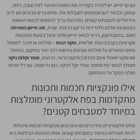
הם קריטיים. יש למדוד בקפידה את השטח המיועד לפח (גובה, רוחב,
עומק) ולבחור דגם שמתאים למגבלות אלו. פחים צרים וגבוהים הם לרוב
אידיאליים למטבחים קטנים. נפח הפח צריך להתאים לכמות האשפה
הממוצעת שלכם ולתדירות הריקון הרצויה. שנית,
סוג חיישן הפתיחה
חשוב. במטבח קטן, כדאי לבחור חיישן שלא יופעל בטעות מתנועות
אקראיות בקרבת הפח. שלישית,
מקור הכוח
– סוללות או חיבור לחשמל.
פחים הפועלים על סוללות מציעים גמישות רבה יותר במיקום, במיוחד
אם שקעי חשמל אינם זמינים במיקום הרצוי. רביעית,
חומר וקלות ניקוי
.
מומלץ לבחור פח מחומר עמיד וקל לניקוי, כמו נירוסטה, עם דלי פנימי
נשלף המקל על התחזוקה.
אילו פונקציות חכמות ותכונות
מתקדמות בפח אלקטרוני מומלצות
במיוחד למטבחים קטנים?
פחים אלקטרוניים מודרניים מציעים מגוון פונקציות חכמות שיכולות
להיות מועילות במיוחד במטבחים קטנים. אחת התכונות הבולטות היא