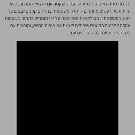
מנגנוני סגירה איטית מבטיחים סגירה
שקטה ועדינה
של המכסה, ללא
טריקות או רעשים מיותרים – יתרון משמעותי בחללים קטנים שבהם כל
רעש מורגש יותר. הקולקציות המיובאות על ידי מומחים בתחום משקפות
אהבה לפרטים הקטנים שיכולים לשנות את איכות החיים, והופכות את
השימוש היומיומי לפשוט ונעים יותר.