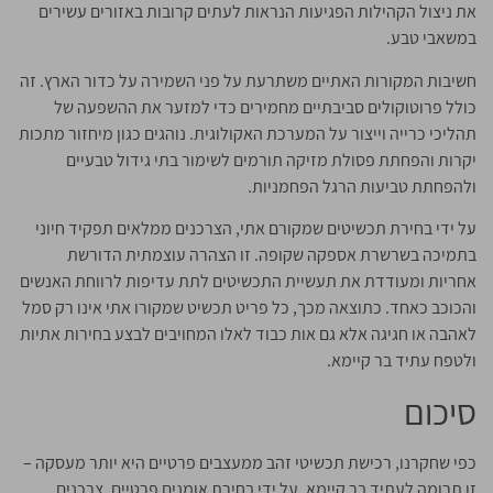
את ניצול הקהילות הפגיעות הנראות לעתים קרובות באזורים עשירים
במשאבי טבע.
חשיבות המקורות האתיים משתרעת על פני השמירה על כדור הארץ. זה
כולל פרוטוקולים סביבתיים מחמירים כדי למזער את ההשפעה של
תהליכי כרייה וייצור על המערכת האקולוגית. נוהגים כגון מיחזור מתכות
יקרות והפחתת פסולת מזיקה תורמים לשימור בתי גידול טבעיים
ולהפחתת טביעות הרגל הפחמניות.
על ידי בחירת תכשיטים שמקורם אתי, הצרכנים ממלאים תפקיד חיוני
בתמיכה בשרשרת אספקה שקופה. זו הצהרה עוצמתית הדורשת
אחריות ומעודדת את תעשיית התכשיטים לתת עדיפות לרווחת האנשים
והכוכב כאחד. כתוצאה מכך, כל פריט תכשיט שמקורו אתי אינו רק סמל
לאהבה או חגיגה אלא גם אות כבוד לאלו המחויבים לבצע בחירות אתיות
ולטפח עתיד בר קיימא.
סיכום
כפי שחקרנו, רכישת תכשיטי זהב ממעצבים פרטיים היא יותר מעסקה –
זו תרומה לעתיד בר קיימא. על ידי בחירת אומנים פרטיים, צרכנים