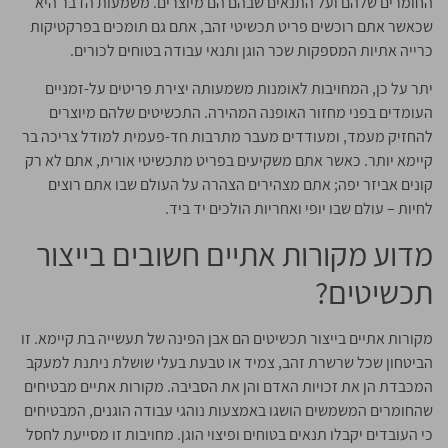
החומרים שלהם ועל התנאים שבהם הם מיוצרים. משמעות הדבר היא
שכאשר אתם רוכשים פריט תכשיטי זהב, אתם גם תומכים בפרקטיקות
כרייה אתיות המספקות שכר הוגן ותנאי עבודה בטוחים לכורים.
יתר על כן, המחויבות לאומנות משמעותה יצירת פריטים על-זמניים
העומדים בפני מחזור האופנה המהירה. התכשיטים שלהם מיוצרים
להחזיק מעמד, ומעודדים מעבר מתרבות חד-פעמית למודל צריכה בר
קיימא יותר. כאשר אתם משקיעים בפריט מתכשיטי אורית, אתם לא רק
קונים אביזר יפה; אתם מצהירים הצהרה על העולם שבו אתם רוצים
לחיות – עולם שבו יופי ואחריות הולכים יד ביד.
מדוע מקורות אתיים חשובים בייצור
תכשיטים?
מקורות אתיים בייצור תכשיטים הם אבן הפינה של תעשייה בת קיימא. זו
הביטחון שכל שרשרת זהב, צמיד או טבעת בעלי שושלת ניתנת למעקב
המכבדת הן את זכויות האדם והן את הסביבה. מקורות אתיים מבטיחים
שהחומרים המשמשים הושגו באמצעות נוהגי עבודה הוגנים, המבטיחים
כי העובדים יקבלו תנאים בטוחים ופיצוי הוגן. מחויבות זו מסייעת לחסל