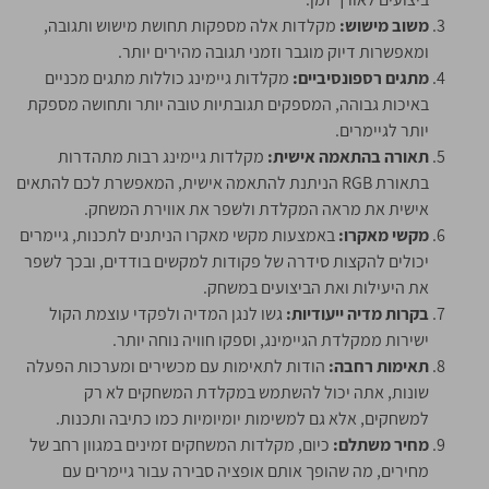
משוב מישוש:
מקלדות אלה מספקות תחושת מישוש ותגובה,
ומאפשרות דיוק מוגבר וזמני תגובה מהירים יותר.
מתגים רספונסיביים:
מקלדות גיימינג כוללות מתגים מכניים
באיכות גבוהה, המספקים תגובתיות טובה יותר ותחושה מספקת
יותר לגיימרים.
תאורה בהתאמה אישית:
מקלדות גיימינג רבות מתהדרות
בתאורת RGB הניתנת להתאמה אישית, המאפשרת לכם להתאים
אישית את מראה המקלדת ולשפר את אווירת המשחק.
מקשי מאקרו:
באמצעות מקשי מאקרו הניתנים לתכנות, גיימרים
יכולים להקצות סידרה של פקודות למקשים בודדים, ובכך לשפר
את היעילות ואת הביצועים במשחק.
בקרות מדיה ייעודיות:
גשו לנגן המדיה ולפקדי עוצמת הקול
ישירות ממקלדת הגיימינג, וספקו חוויה נוחה יותר.
תאימות רחבה:
הודות לתאימות עם מכשירים ומערכות הפעלה
שונות, אתה יכול להשתמש במקלדת המשחקים לא רק
למשחקים, אלא גם למשימות יומיומיות כמו כתיבה ותכנות.
מחיר משתלם:
כיום, מקלדות המשחקים זמינים במגוון רחב של
מחירים, מה שהופך אותם אופציה סבירה עבור גיימרים עם