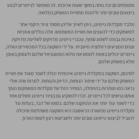
ומטפחים סביבה נוחה במשך שעות ארוכות. זה מאפשר לגיימרים לבצע
ביצועים טובים יותר וליהנות מחוויית המשחק במלואה.
מלבד מקלדות גיימינג, ניתן לשייך אליהן מספר ציוד היקפי אחר
למשחקים כדי להעצים את חוויית המשתמש. אלה כוללים אוזניות
באיכות גבוהה לשמע סוחף, עכברי גיימינג מדויקים לשליטה מדויקת
וצגים המציעים רזולוציה מיטבית. על ידי השקעה בכל המכשירים האלה,
גיימרים יכולים באמת לממש את מלוא הפוטנציאל שלהם ולעסוק באופן
מלא במשחק שלהם.
לסיכום, השקעה במקלדת גיימינג איכותית יכולה לשפר מאוד את חוויית
המשחק שלכם על ידי שיפור הנוחות, הדיוק והנוחות. למרות שזה אולי
נראה כמו מותרות בהתחלה, המחיר הזול של מקלדות המשחקים הופך
אותם נגישים לכל גיימרים. זכרו להשקיע גם בציוד גיימינג משלים אחר
כדי לשפר עוד יותר את ההתקנה שלכם. בסופו של דבר, בעלות על
מקלדת גיימינג מהשורה הראשונה היא השקעה משתלמת שיכולה
להוביל לביצועי גיימינג טובים יותר ולשביעות רצון לטווח הארוך.