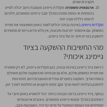
תקציבים שונים.
ארגונומיה משופרת:
מקלדת גיימינג מעוצבת היטב יכולה לסייע
בהפחתת אי-נוחות ומתח במהלך סבבי גיימינג ממושכים, ולתרום
לרווחה כללית טובה יותר.
מקלדות גיימינג
באיכות גבוהה יכולים לשפר באופן משמעותי את חוויית
המשחק. עם אינספור יתרונות ותכונות, אין פלא מדוע גיימרים ממשיכים
להשקיע בפריט חיוני זה של ציוד גיימינג.
מהי החשיבות ההשקעה בציוד
גיימינג איכותי?
רכישת ציוד גיימינג באיכות גבוהה, כגון מקלדות גיימינג, לא רק משפרת
את חוויית המשחק שלכם, אלא גם מבטיחה שההשקעה שלכם תשתלם
בטווח הארוך. השקעה במוצרים עמידים ומעוצבים היטב מתורגמת
לחיסכון בעלויות לטווח ארוך עקב פחות תיקונים או החלפות לאורך זמן.
בנוסף, ציוד גיימינג ברמה הגבוהה ביותר יכול להשפיע באופן חיובי על
רווחתכם במהלך מפגשי גיימינג ממושכים. עיצובים ארגונומיים
מפחיתים את העומס המופעל על פרקי כף היד, האצבעות והגב,