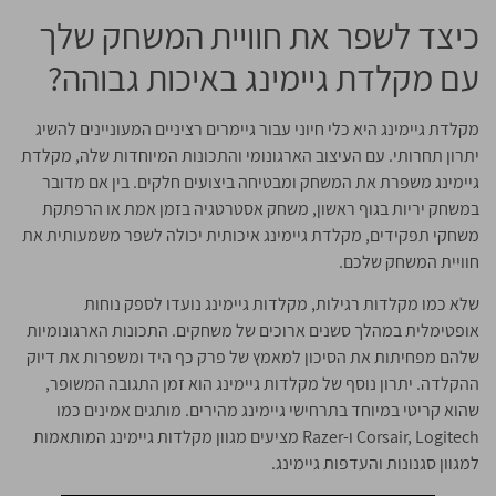
כיצד לשפר את חוויית המשחק שלך
עם מקלדת גיימינג באיכות גבוהה?
מקלדת גיימינג היא כלי חיוני עבור גיימרים רציניים המעוניינים להשיג
יתרון תחרותי. עם העיצוב הארגונומי והתכונות המיוחדות שלה, מקלדת
גיימינג משפרת את המשחק ומבטיחה ביצועים חלקים. בין אם מדובר
במשחק יריות בגוף ראשון, משחק אסטרטגיה בזמן אמת או הרפתקת
משחקי תפקידים, מקלדת גיימינג איכותית יכולה לשפר משמעותית את
חוויית המשחק שלכם.
שלא כמו מקלדות רגילות, מקלדות גיימינג נועדו לספק נוחות
אופטימלית במהלך סשנים ארוכים של משחקים. התכונות הארגונומיות
שלהם מפחיתות את הסיכון למאמץ של פרק כף היד ומשפרות את דיוק
ההקלדה. יתרון נוסף של מקלדות גיימינג הוא זמן התגובה המשופר,
שהוא קריטי במיוחד בתרחישי גיימינג מהירים. מותגים אמינים כמו
Corsair, Logitech ו-Razer מציעים מגוון מקלדות גיימינג המותאמות
למגוון סגנונות והעדפות גיימינג.